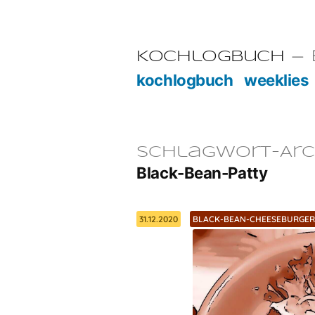
Zum
Inhalt
E
Kochlogbuch
springen
kochlogbuch
weeklies
Schlagwort-Arc
Black-Bean-Patty
31.12.2020
BLACK-BEAN-CHEESEBURGE