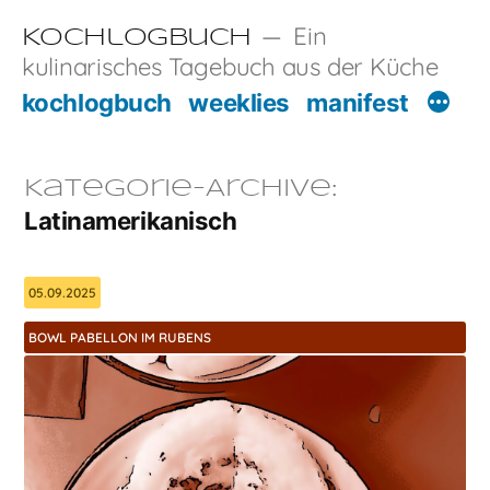
Zum
Ein
Kochlogbuch
Inhalt
kulinarisches Tagebuch aus der Küche
springen
kochlogbuch
weeklies
manifest
Kategorie-Archive:
Latinamerikanisch
05.09.2025
BOWL PABELLON IM RUBENS